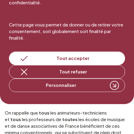
257 x 7,15 + (265 – 257) x 6,73 =
1891,39 €
confidentialité.
pour un temps plein (24 heures).
Cette page vous permet de donner ou de retirer votre
consentement, soit globalement soit finalité par
finalité.
Si vous êtes à temps partiel, il suffit de multiplier ces
montants par :
[votre volume horaire hebdomadaire de
cours] / [temps plein]
Tout accepter
Tout refuser
Ce sont les montants minimum qui doivent apparaître à la
première ligne de votre bulletin de salaire, chaque mois, 12
Personnaliser
mois sur 12.
On rappelle que
tous
les animateurs-techniciens
et
tous
les professeurs de
toutes
les écoles de musique
et de danse associatives de France bénéficient de ces
minima conventionnels, qui se substituent de plein droit