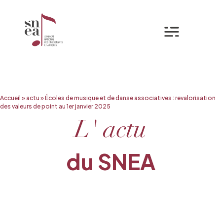
Mon espa
Aller
Accueil
»
actu
»
Écoles de musique et de danse associatives : revalorisation
au
des valeurs de point au 1er janvier 2025
contenu
L' actu
du SNEA