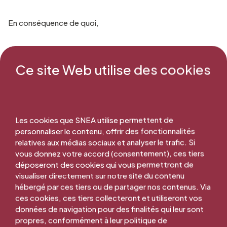
En conséquence de quoi,
Le salaire mensuel de base pour un animateur-technicien
Ce site Web utilise des cookies
s’établit de la manière suivante :
257 x 7,15 =
1837,55 €
Les cookies que SNEA utilise permettent de
personnaliser le contenu, offrir des fonctionnalités
relatives aux médias sociaux et analyser le trafic. Si
pour un temps plein (26 heures) ;
vous donnez votre accord (consentement), ces tiers
déposeront des cookies qui vous permettront de
visualiser directement sur notre site du contenu
Le salaire mensuel de base pour un professeur s’établit de
hébergé par ces tiers ou de partager nos contenus. Via
la manière suivante :
ces cookies, ces tiers collecteront et utiliseront vos
données de navigation pour des finalités qui leur sont
propres, conformément à leur politique de