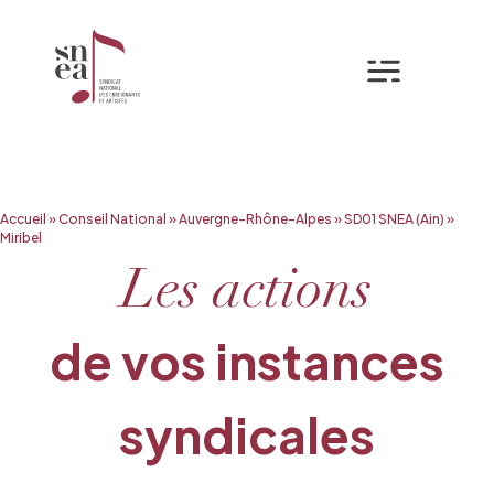
Mon espa
Aller
Accueil
»
Conseil National
»
Auvergne-Rhône-Alpes
»
SD01 SNEA (Ain)
»
au
Miribel
contenu
Les actions
de vos instances
syndicales