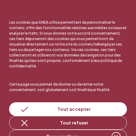
Les cookies que SNEA utilise permettent de personnaliser le
contenu, offrir des fonctionnalités relatives aux médias sociaux et
analyser le trafic. Si vous donnez votre accord (consentement),
ces tiers déposeront des cookies qui vous permettront de
visualiser directement sur notre site du contenu hébergé par ces
tiers ou de partager nos contenus. Via ces cookies, ces tiers
collecteront et utiliseront vos données de navigation pour des
finalités qui leur sont propres, conformément à leur politique de
confidentialité.
Cette page vous permet de donner ou de retirer votre
consentement, soit globalement soit finalité par finalité.
En ligne, c'est facile !
Tout accepter
Tout refuser
Adhérer au SNEA