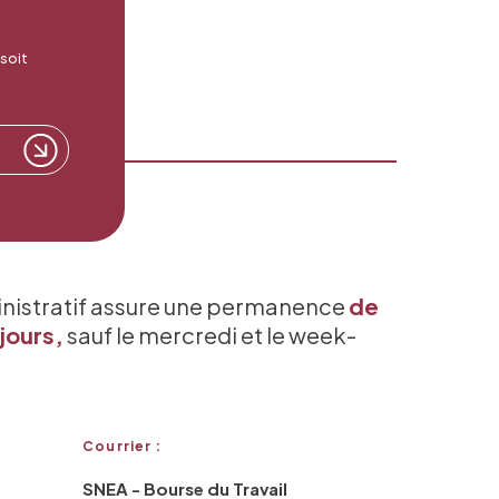
 soit
inistratif assure une permanence
de
jours,
sauf le mercredi et le week-
Courrier :
SNEA - Bourse du Travail