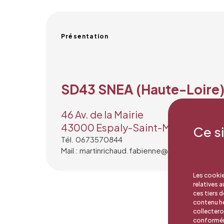
Présentation
SD43 SNEA (Haute-Loire
46 Av. de la Mairie
43000 Espaly-Saint-Marcel
Ce s
Tél. 0673570844
Mail : martinrichaud.fabienne@gmail.com
Les cookie
relatives 
ces tiers 
contenu hé
collectero
conforméme