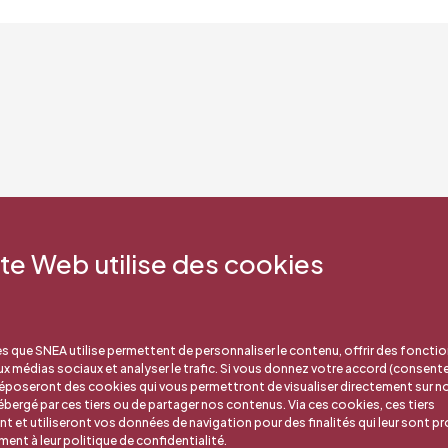
)
ite Web utilise des cookies
s que SNEA utilise permettent de personnaliser le contenu, offrir des fonctio
aux médias sociaux et analyser le trafic. Si vous donnez votre accord (consent
déposeront des cookies qui vous permettront de visualiser directement sur no
bergé par ces tiers ou de partager nos contenus. Via ces cookies, ces tiers
nt et utiliseront vos données de navigation pour des finalités qui leur sont pr
nt à leur politique de confidentialité.