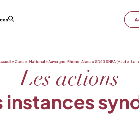
ices
A
ccueil
»
Conseil National
»
Auvergne-Rhône-Alpes
»
SD43 SNEA (Haute-Loir
Les actions
 instances syn