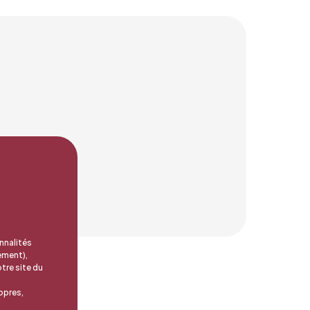
nnalités
ement),
tre site du
opres,