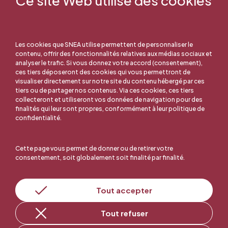
Ce site Web utilise des cookies
Les cookies que SNEA utilise permettent de personnaliser le
contenu, offrir des fonctionnalités relatives aux médias sociaux et
analyser le trafic. Si vous donnez votre accord (consentement),
ces tiers déposeront des cookies qui vous permettront de
visualiser directement sur notre site du contenu hébergé par ces
tiers ou de partager nos contenus. Via ces cookies, ces tiers
collecteront et utiliseront vos données de navigation pour des
finalités qui leur sont propres, conformément à leur politique de
confidentialité.
Cette page vous permet de donner ou de retirer votre
consentement, soit globalement soit finalité par finalité.
En ligne, c'est facile !
Tout accepter
Tout refuser
Adhérer au SNEA