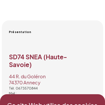
Présentation
SD74 SNEA (Haute-
Savoie)
44 R. du Goléron
74370 Annecy
Tél. 0673570844
Mail :
martinrichaud.fabienne@gmail.com