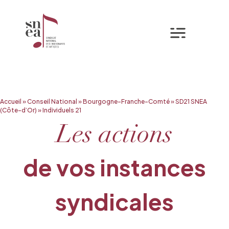
Mon espa
Aller
Accueil
»
Conseil National
»
Bourgogne-Franche-Comté
»
SD21 SNEA
au
(Côte-d’Or)
»
Individuels 21
contenu
Les actions
de vos instances
syndicales