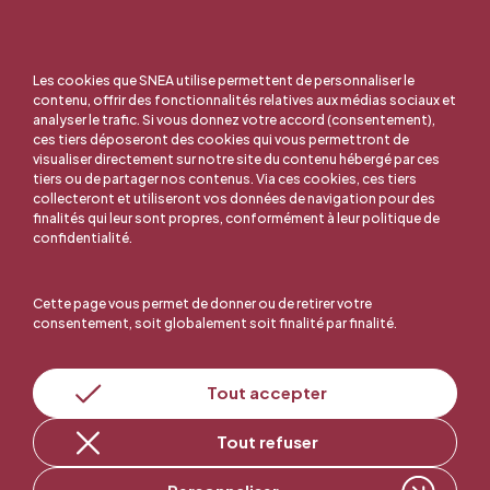
Les cookies que SNEA utilise permettent de personnaliser le
contenu, offrir des fonctionnalités relatives aux médias sociaux et
analyser le trafic. Si vous donnez votre accord (consentement),
ces tiers déposeront des cookies qui vous permettront de
visualiser directement sur notre site du contenu hébergé par ces
tiers ou de partager nos contenus. Via ces cookies, ces tiers
collecteront et utiliseront vos données de navigation pour des
finalités qui leur sont propres, conformément à leur politique de
confidentialité.
Cette page vous permet de donner ou de retirer votre
consentement, soit globalement soit finalité par finalité.
En ligne, c'est facile !
Tout accepter
Tout refuser
Adhérer au SNEA