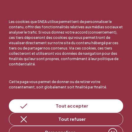
Les cookies que SNEA utilise permettent de personnaliser le
contenu, offrir des fonctionnalités relatives aux médias sociaux et
analyser le trafic. Si vous donnez votre accord (consentement),
ces tiers déposeront des cookies qui vous permettront de
visualiser directement sur notre site du contenu hébergé par ces
tiers ou de partager nos contenus. Via ces cookies, ces tiers
collecteront et utiliseront vos données de navigation pour des
finalités qui leur sont propres, conformément à leur politique de
confidentialité.
Cette page vous permet de donner ou de retirer votre
consentement, soit globalement soit finalité par finalité.
En ligne, c'est facile !
Tout accepter
Tout refuser
Adhérer au SNEA