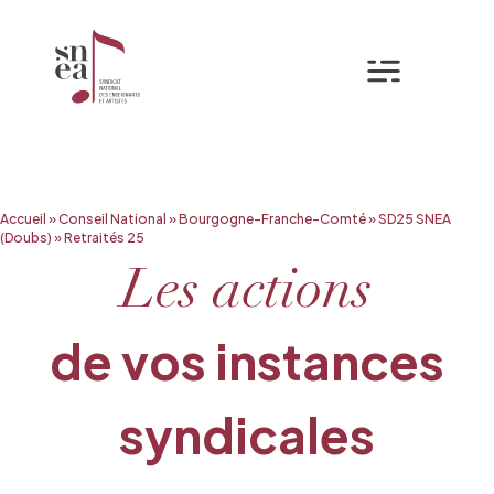
Mon espa
Aller
Accueil
»
Conseil National
»
Bourgogne-Franche-Comté
»
SD25 SNEA
au
(Doubs)
»
Retraités 25
contenu
Les actions
de vos instances
syndicales