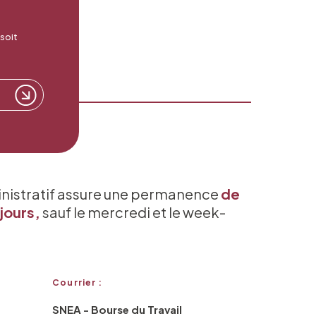
 soit
inistratif assure une permanence
de
jours,
sauf le mercredi et le week-
Courrier :
SNEA - Bourse du Travail