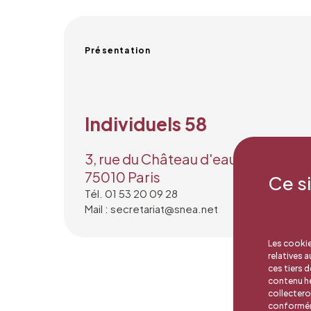
Présentation
Individuels 58
3, rue du Château d'eau
75010 Paris
Ce s
Tél. 01 53 20 09 28
Mail : secretariat@snea.net
Les cookie
relatives 
ces tiers 
contenu hé
collectero
conforméme