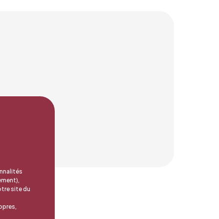
nnalités
ement),
tre site du
opres,