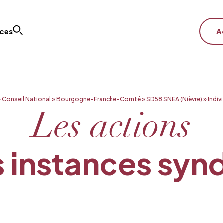
ices
A
»
Conseil National
»
Bourgogne-Franche-Comté
»
SD58 SNEA (Nièvre)
»
Indiv
Les actions
 instances syn