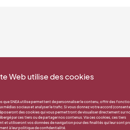
ite Web utilise des cookies
s que SNEA utilise permettent de personnaliser le contenu, offrir des fonctio
aux médias sociaux et analyser le trafic. Si vous donnez votre accord (consent
déposeront des cookies qui vous permettront de visualiser directement sur no
bergé par ces tiers ou de partager nos contenus. Via ces cookies, ces tiers
nt et utiliseront vos données de navigation pour des finalités qui leur sont pr
nt à leur politique de confidentialité.