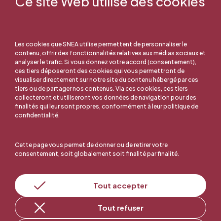
Ce site Web utilise des cookies
Les cookies que SNEA utilise permettent de personnaliser le
contenu, offrir des fonctionnalités relatives aux médias sociaux et
analyser le trafic. Si vous donnez votre accord (consentement),
ces tiers déposeront des cookies qui vous permettront de
visualiser directement sur notre site du contenu hébergé par ces
tiers ou de partager nos contenus. Via ces cookies, ces tiers
collecteront et utiliseront vos données de navigation pour des
finalités qui leur sont propres, conformément à leur politique de
confidentialité.
Cette page vous permet de donner ou de retirer votre
consentement, soit globalement soit finalité par finalité.
En ligne, c'est facile !
Tout accepter
Tout refuser
Adhérer au SNEA