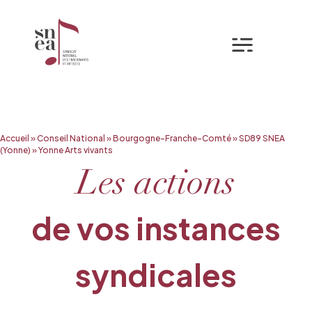
Mon espa
Aller
Accueil
»
Conseil National
»
Bourgogne-Franche-Comté
»
SD89 SNEA
au
(Yonne)
»
Yonne Arts vivants
contenu
Les actions
de vos instances
syndicales