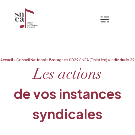
Mon espa
Aller
Accueil
»
Conseil National
»
Bretagne
»
SD29 SNEA (Finistère)
»
Individuels 29
au
contenu
Les actions
de vos instances
syndicales