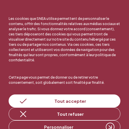
Les cookies que SNEA utilise permettent de personnaliser le
contenu, offrir des fonctionnalités relatives aux médias sociaux et
analyser le trafic. Si vous donnez votre accord (consentement),
ces tiers déposeront des cookies qui vous permettront de
visualiser directement sur notre site du contenu hébergé par ces
tiers ou de partager nos contenus. Via ces cookies, ces tiers
collecteront et utiliseront vos données de navigation pour des
finalités qui leur sont propres, conformément à leur politique de
confidentialité.
Cette page vous permet de donner ou de retirer votre
consentement, soit globalement soit finalité par finalité.
En ligne, c'est facile !
Tout accepter
Adhérer au SNEA
Tout refuser
Personnaliser