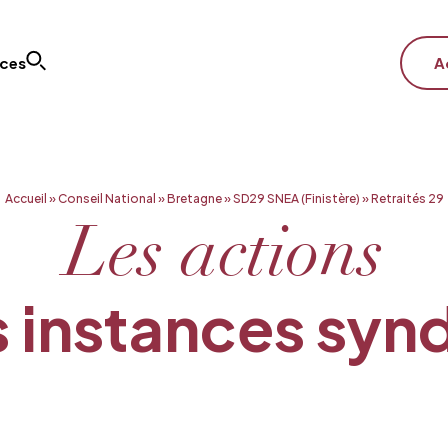
ices
A
Accueil
»
Conseil National
»
Bretagne
»
SD29 SNEA (Finistère)
»
Retraités 29
Les actions
 instances syn