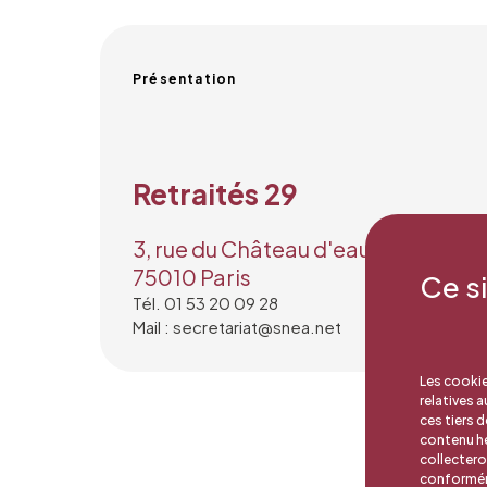
Présentation
Retraités 29
3, rue du Château d'eau
75010 Paris
Ce s
Tél. 01 53 20 09 28
Mail : secretariat@snea.net
Les cookie
relatives 
ces tiers 
contenu hé
collectero
conforméme