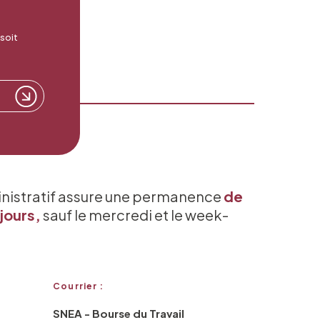
 soit
inistratif assure une permanence
de
jours,
sauf le mercredi et le week-
Courrier :
SNEA - Bourse du Travail