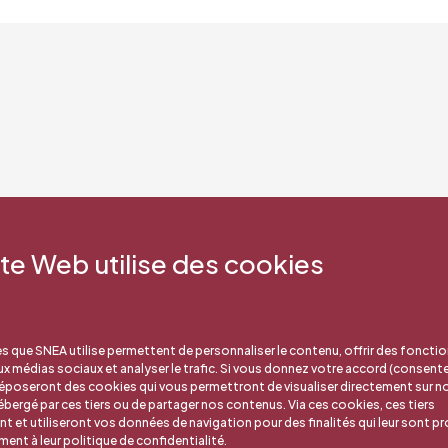
ite Web utilise des cookies
s que SNEA utilise permettent de personnaliser le contenu, offrir des fonctio
aux médias sociaux et analyser le trafic. Si vous donnez votre accord (consent
déposeront des cookies qui vous permettront de visualiser directement sur no
bergé par ces tiers ou de partager nos contenus. Via ces cookies, ces tiers
nt et utiliseront vos données de navigation pour des finalités qui leur sont pr
nt à leur politique de confidentialité.