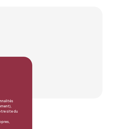
nnalités
ement),
tre site du
opres,