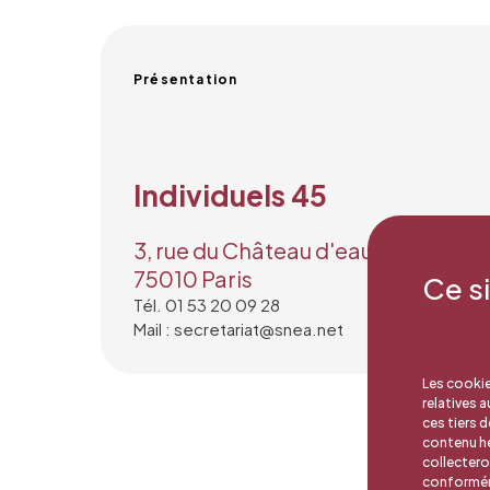
Présentation
Individuels 45
3, rue du Château d'eau
75010 Paris
Ce s
Tél. 01 53 20 09 28
Mail : secretariat@snea.net
Les cookie
relatives 
ces tiers 
contenu hé
collectero
conforméme