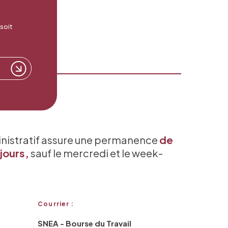
 soit
inistratif assure une permanence
de
jours,
sauf le mercredi et le week-
Courrier :
SNEA - Bourse du Travail