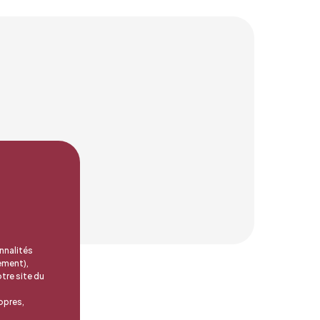
nnalités
ement),
tre site du
opres,