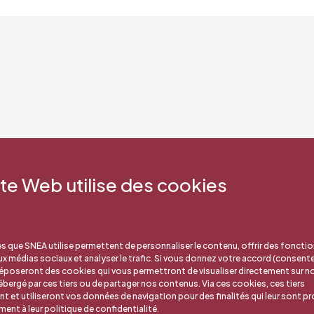
ite Web utilise des cookies
s que SNEA utilise permettent de personnaliser le contenu, offrir des fonctio
aux médias sociaux et analyser le trafic. Si vous donnez votre accord (consent
déposeront des cookies qui vous permettront de visualiser directement sur no
bergé par ces tiers ou de partager nos contenus. Via ces cookies, ces tiers
nt et utiliseront vos données de navigation pour des finalités qui leur sont pr
nt à leur politique de confidentialité.