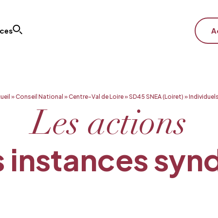
ices
A
ueil
»
Conseil National
»
Centre-Val de Loire
»
SD45 SNEA (Loiret)
»
Individuel
Les actions
 instances syn