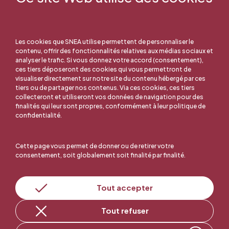
Les cookies que SNEA utilise permettent de personnaliser le
contenu, offrir des fonctionnalités relatives aux médias sociaux et
analyser le trafic. Si vous donnez votre accord (consentement),
ces tiers déposeront des cookies qui vous permettront de
visualiser directement sur notre site du contenu hébergé par ces
tiers ou de partager nos contenus. Via ces cookies, ces tiers
collecteront et utiliseront vos données de navigation pour des
finalités qui leur sont propres, conformément à leur politique de
confidentialité.
Cette page vous permet de donner ou de retirer votre
consentement, soit globalement soit finalité par finalité.
En ligne, c'est facile !
Tout accepter
Tout refuser
Adhérer au SNEA