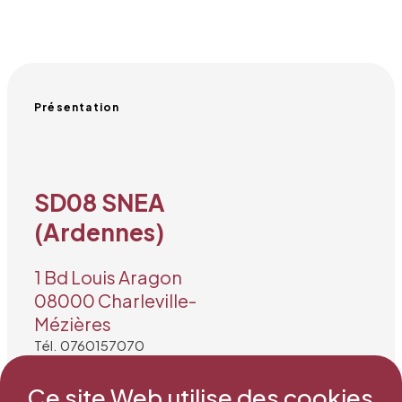
Présentation
SD08 SNEA
(Ardennes)
1 Bd Louis Aragon
08000 Charleville-
Mézières
Tél. 0760157070
Mail : sg@snea.net
Ce site Web utilise des cookies