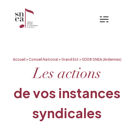
Mon espa
Aller
Accueil
»
Conseil National
»
Grand Est
»
SD08 SNEA (Ardennes)
au
contenu
Les actions
de vos instances
syndicales