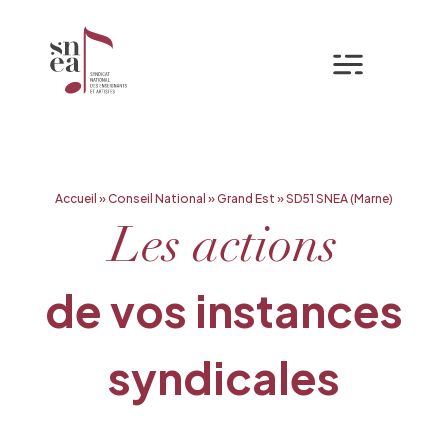
Mon espa
Aller
Accueil
»
Conseil National
»
Grand Est
»
SD51 SNEA (Marne)
au
contenu
Les actions
de vos instances
syndicales