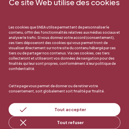
Ce site Web utilise des cookies
Les cookies que SNEA utilise permettent de personnaliser le
contenu, offrir des fonctionnalités relatives aux médias sociaux et
analyser le trafic. Si vous donnez votre accord (consentement),
ces tiers déposeront des cookies qui vous permettront de
visualiser directement sur notre site du contenu hébergé par ces
tiers ou de partager nos contenus. Via ces cookies, ces tiers
collecteront et utiliseront vos données de navigation pour des
finalités qui leur sont propres, conformément à leur politique de
confidentialité.
Cette page vous permet de donner ou de retirer votre
consentement, soit globalement soit finalité par finalité.
Tout accepter
En ligne, c'est facile !
Tout refuser
Adhérer au SNEA