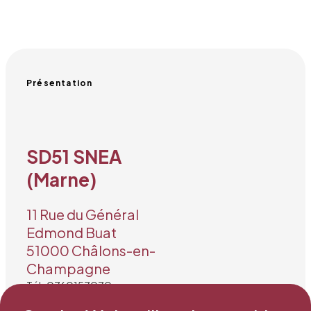
Présentation
SD51 SNEA
(Marne)
11 Rue du Général
Edmond Buat
51000 Châlons-en-
Champagne
Tél. 0760157070
Mail : sg@snea.net