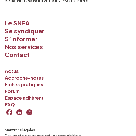
3 rue du Château d'Eau - 75010 Paris
Le SNEA
Se syndiquer
S’informer
Nos services
Contact
Actus
Accroche-notes
Fiches pratiques
Forum
Espace adhérent
FAQ
Mentions légales
Design et développement :
Agence Alchimy