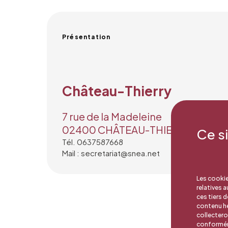
Présentation
Château-Thierry
7 rue de la Madeleine
02400 CHÂTEAU-THIERRY
Ce s
Tél. 0637587668
Mail : secretariat@snea.net
Les cookie
relatives 
ces tiers 
contenu hé
collectero
conforméme