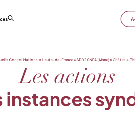
ices
A
ueil
»
Conseil National
»
Hauts-de-France
»
SD02 SNEA (Aisne)
»
Château-Thi
Les actions
 instances syn