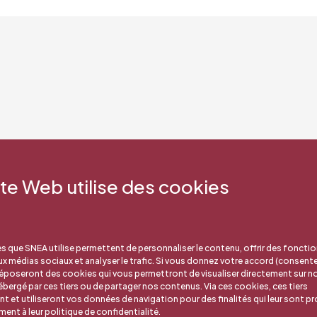
ite Web utilise des cookies
s que SNEA utilise permettent de personnaliser le contenu, offrir des fonctio
aux médias sociaux et analyser le trafic. Si vous donnez votre accord (consent
déposeront des cookies qui vous permettront de visualiser directement sur no
bergé par ces tiers ou de partager nos contenus. Via ces cookies, ces tiers
nt et utiliseront vos données de navigation pour des finalités qui leur sont pr
nt à leur politique de confidentialité.