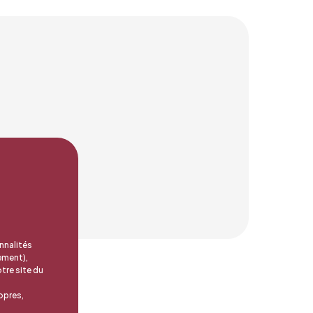
nnalités
ement),
tre site du
opres,