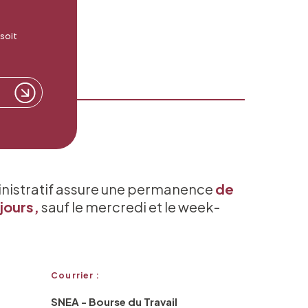
 soit
inistratif assure une permanence
de
jours,
sauf le mercredi et le week-
Courrier :
SNEA - Bourse du Travail