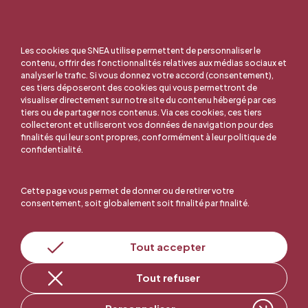
Les cookies que SNEA utilise permettent de personnaliser le
contenu, offrir des fonctionnalités relatives aux médias sociaux et
analyser le trafic. Si vous donnez votre accord (consentement),
ces tiers déposeront des cookies qui vous permettront de
visualiser directement sur notre site du contenu hébergé par ces
tiers ou de partager nos contenus. Via ces cookies, ces tiers
collecteront et utiliseront vos données de navigation pour des
finalités qui leur sont propres, conformément à leur politique de
confidentialité.
Cette page vous permet de donner ou de retirer votre
consentement, soit globalement soit finalité par finalité.
En ligne, c'est facile !
Tout accepter
Tout refuser
Adhérer au SNEA