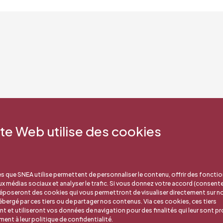
 Emile Zola
ite Web utilise des cookies
s que SNEA utilise permettent de personnaliser le contenu, offrir des fonctio
aux médias sociaux et analyser le trafic. Si vous donnez votre accord (consent
déposeront des cookies qui vous permettront de visualiser directement sur no
bergé par ces tiers ou de partager nos contenus. Via ces cookies, ces tiers
nt et utiliseront vos données de navigation pour des finalités qui leur sont pr
nt à leur politique de confidentialité.