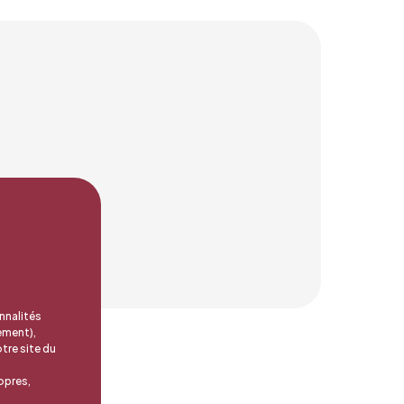
nnalités
ement),
tre site du
opres,