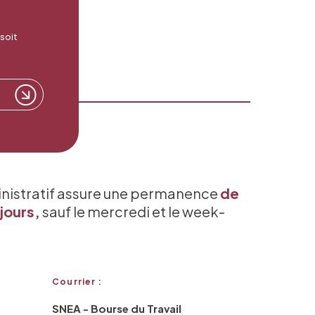
 soit
inistratif assure une permanence
de
jours,
sauf le mercredi et le week-
Courrier :
SNEA - Bourse du Travail