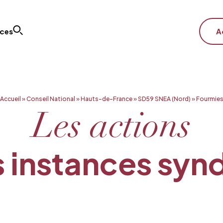
ices
A
Accueil
»
Conseil National
»
Hauts-de-France
»
SD59 SNEA (Nord)
»
Fourmie
Les actions
 instances syn