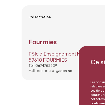
Présentation
Fourmies
Pôle d’Enseignement Musical 2 rue
59610 FOURMIES
Ce s
Tél. 0674753209
Mail : secretariat@snea.net
Les cookie
relatives 
ces tiers 
contenu hé
collectero
conforméme