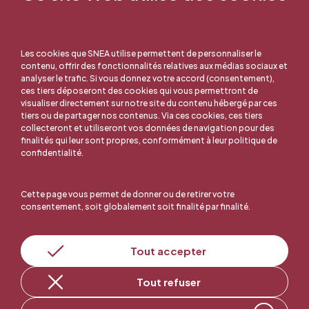
Les cookies que SNEA utilise permettent de personnaliser le
contenu, offrir des fonctionnalités relatives aux médias sociaux et
analyser le trafic. Si vous donnez votre accord (consentement),
ces tiers déposeront des cookies qui vous permettront de
visualiser directement sur notre site du contenu hébergé par ces
tiers ou de partager nos contenus. Via ces cookies, ces tiers
collecteront et utiliseront vos données de navigation pour des
finalités qui leur sont propres, conformément à leur politique de
confidentialité.
Cette page vous permet de donner ou de retirer votre
consentement, soit globalement soit finalité par finalité.
En ligne, c'est facile !
Tout accepter
Tout refuser
Adhérer au SNEA