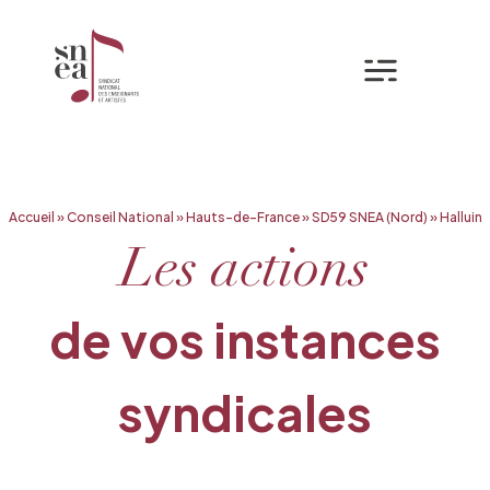
Mon espa
Aller
Accueil
»
Conseil National
»
Hauts-de-France
»
SD59 SNEA (Nord)
»
Halluin
au
contenu
Les actions
de vos instances
syndicales