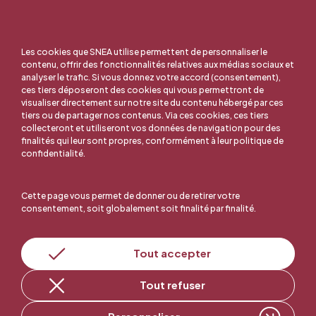
Les cookies que SNEA utilise permettent de personnaliser le
contenu, offrir des fonctionnalités relatives aux médias sociaux et
analyser le trafic. Si vous donnez votre accord (consentement),
ces tiers déposeront des cookies qui vous permettront de
visualiser directement sur notre site du contenu hébergé par ces
tiers ou de partager nos contenus. Via ces cookies, ces tiers
collecteront et utiliseront vos données de navigation pour des
finalités qui leur sont propres, conformément à leur politique de
confidentialité.
Cette page vous permet de donner ou de retirer votre
consentement, soit globalement soit finalité par finalité.
En ligne, c'est facile !
Tout accepter
Tout refuser
Adhérer au SNEA