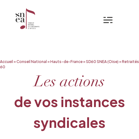
Mon espa
Aller
Accueil
»
Conseil National
»
Hauts-de-France
»
SD60 SNEA (Oise)
»
Retraités
au
60
contenu
Les actions
de vos instances
syndicales