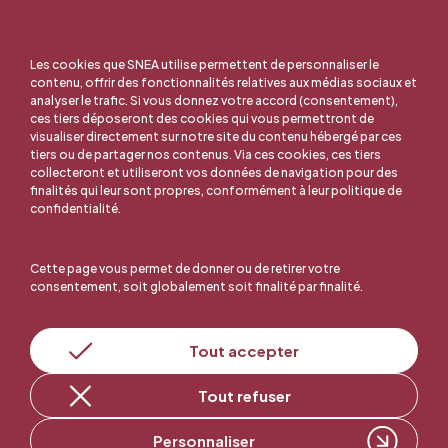
Les cookies que SNEA utilise permettent de personnaliser le
contenu, offrir des fonctionnalités relatives aux médias sociaux et
analyser le trafic. Si vous donnez votre accord (consentement),
ces tiers déposeront des cookies qui vous permettront de
visualiser directement sur notre site du contenu hébergé par ces
tiers ou de partager nos contenus. Via ces cookies, ces tiers
collecteront et utiliseront vos données de navigation pour des
finalités qui leur sont propres, conformément à leur politique de
confidentialité.
Cette page vous permet de donner ou de retirer votre
consentement, soit globalement soit finalité par finalité.
En ligne, c'est facile !
Tout accepter
Adhérer au SNEA
Tout refuser
Personnaliser