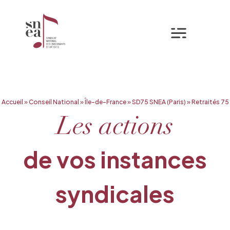
Mon espa
Aller
Accueil
»
Conseil National
»
Île-de-France
»
SD75 SNEA (Paris)
»
Retraités 75
au
contenu
Les actions
de vos instances
syndicales