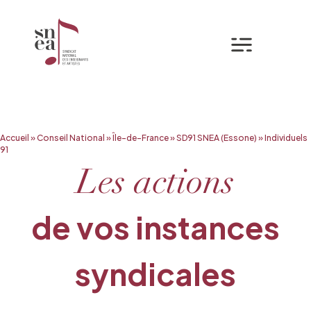
Mon espa
Aller
Accueil
»
Conseil National
»
Île-de-France
»
SD91 SNEA (Essone)
»
Individuels
au
91
contenu
Les actions
de vos instances
syndicales