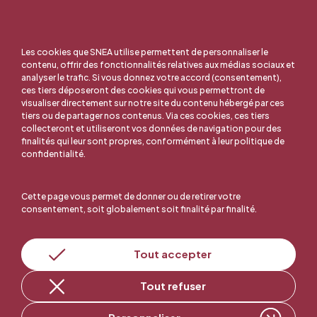
Les cookies que SNEA utilise permettent de personnaliser le
contenu, offrir des fonctionnalités relatives aux médias sociaux et
analyser le trafic. Si vous donnez votre accord (consentement),
ces tiers déposeront des cookies qui vous permettront de
visualiser directement sur notre site du contenu hébergé par ces
tiers ou de partager nos contenus. Via ces cookies, ces tiers
collecteront et utiliseront vos données de navigation pour des
finalités qui leur sont propres, conformément à leur politique de
confidentialité.
Cette page vous permet de donner ou de retirer votre
consentement, soit globalement soit finalité par finalité.
En ligne, c'est facile !
Tout accepter
Tout refuser
Adhérer au SNEA