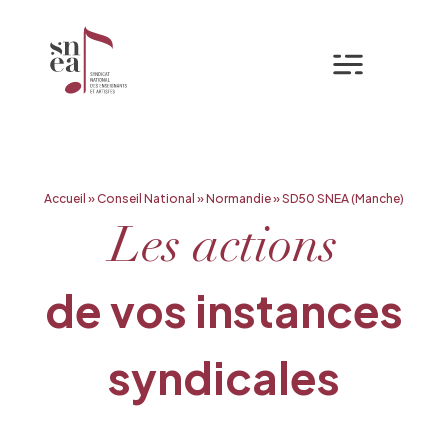
Mon espa
Aller
Accueil
»
Conseil National
»
Normandie
»
SD50 SNEA (Manche)
au
contenu
Les actions
de vos instances
syndicales