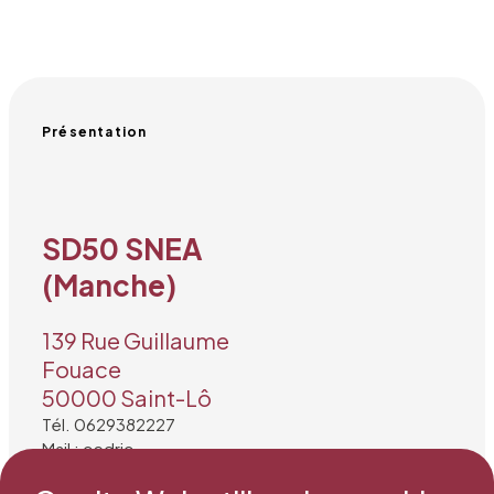
Présentation
SD50 SNEA
(Manche)
139 Rue Guillaume
Fouace
50000 Saint-Lô
Tél. 0629382227
Mail : cedric-
david@wanadoo.fr