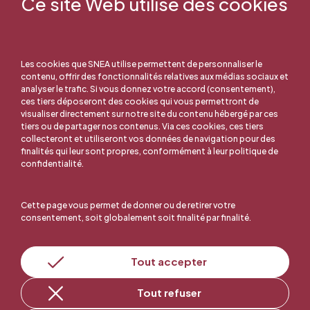
Ce site Web utilise des cookies
Les cookies que SNEA utilise permettent de personnaliser le
contenu, offrir des fonctionnalités relatives aux médias sociaux et
analyser le trafic. Si vous donnez votre accord (consentement),
ces tiers déposeront des cookies qui vous permettront de
visualiser directement sur notre site du contenu hébergé par ces
tiers ou de partager nos contenus. Via ces cookies, ces tiers
collecteront et utiliseront vos données de navigation pour des
finalités qui leur sont propres, conformément à leur politique de
confidentialité.
Cette page vous permet de donner ou de retirer votre
consentement, soit globalement soit finalité par finalité.
Tout accepter
En ligne, c'est facile !
Tout refuser
Adhérer au SNEA