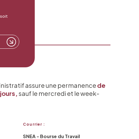
 soit
inistratif assure une permanence
de
jours,
sauf le mercredi et le week-
Courrier :
SNEA - Bourse du Travail