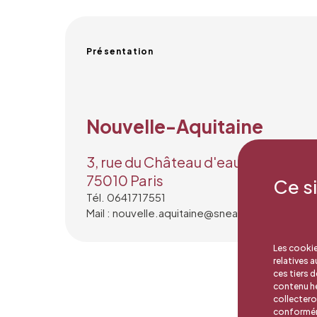
Présentation
Nouvelle-Aquitaine
3, rue du Château d'eau
75010 Paris
Ce s
Tél. 0641717551
Mail : nouvelle.aquitaine@snea.net
Les cookie
relatives 
ces tiers 
contenu hé
collectero
conforméme