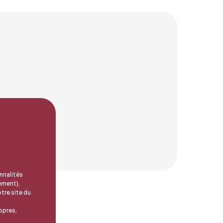
nnalités
ement),
tre site du
opres,