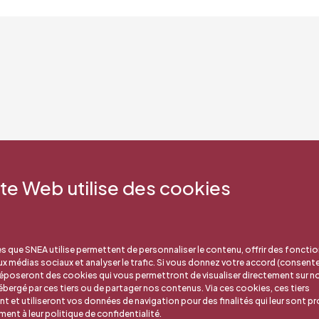
ite Web utilise des cookies
s que SNEA utilise permettent de personnaliser le contenu, offrir des fonctio
aux médias sociaux et analyser le trafic. Si vous donnez votre accord (consent
déposeront des cookies qui vous permettront de visualiser directement sur no
bergé par ces tiers ou de partager nos contenus. Via ces cookies, ces tiers
nt et utiliseront vos données de navigation pour des finalités qui leur sont pr
nt à leur politique de confidentialité.