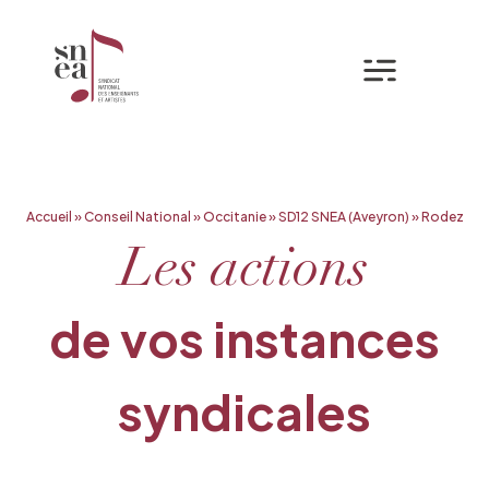
Mon espa
Aller
Accueil
»
Conseil National
»
Occitanie
»
SD12 SNEA (Aveyron)
»
Rodez
au
contenu
Les actions
de vos instances
syndicales