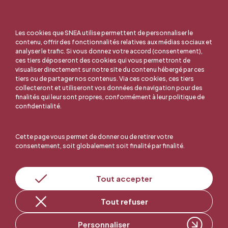
Les cookies que SNEA utilise permettent de personnaliser le
contenu, offrir des fonctionnalités relatives aux médias sociaux et
analyser le trafic. Si vous donnez votre accord (consentement),
ces tiers déposeront des cookies qui vous permettront de
visualiser directement sur notre site du contenu hébergé par ces
tiers ou de partager nos contenus. Via ces cookies, ces tiers
collecteront et utiliseront vos données de navigation pour des
finalités qui leur sont propres, conformément à leur politique de
confidentialité.
Cette page vous permet de donner ou de retirer votre
consentement, soit globalement soit finalité par finalité.
En ligne, c'est facile !
Tout accepter
Adhérer au SNEA
Tout refuser
Personnaliser