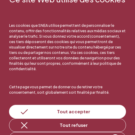
Les cookies que SNEA utilise permettent de personnaliser le
contenu, offrir des fonctionnalités relatives aux médias sociaux et
analyser le trafic. Si vous donnez votre accord (consentement),
ces tiers déposeront des cookies qui vous permettront de
visualiser directement sur notre site du contenu hébergé par ces
tiers ou de partager nos contenus. Via ces cookies, ces tiers
collecteront et utiliseront vos données de navigation pour des
finalités qui leur sont propres, conformément à leur politique de
confidentialité.
Cette page vous permet de donner ou de retirer votre
consentement, soit globalement soit finalité par finalité.
En ligne, c'est facile !
Tout accepter
Tout refuser
Adhérer au SNEA