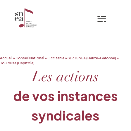
Mon espa
Aller
Accueil
»
Conseil National
»
Occitanie
»
SD31 SNEA (Haute-Garonne)
»
au
Toulouse (Capitole)
contenu
Les actions
de vos instances
syndicales