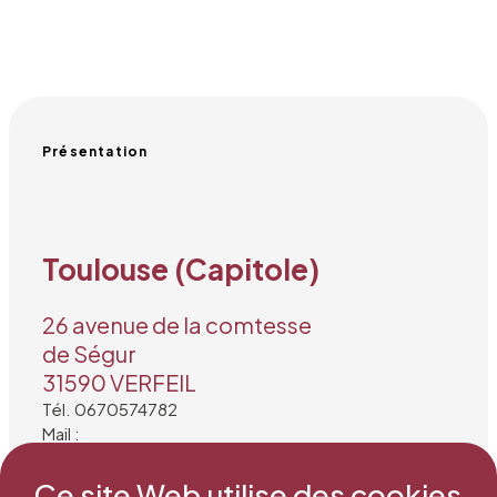
Présentation
Toulouse (Capitole)
26 avenue de la comtesse
de Ségur
31590 VERFEIL
Tél. 0670574782
Mail :
snea.choeurducapitole@outlook.fr
Ce site Web utilise des cookies