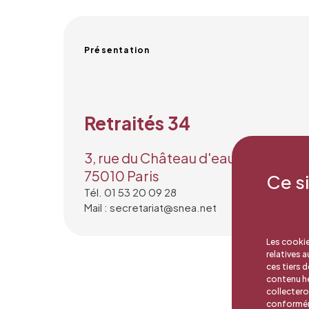
Présentation
Retraités 34
3, rue du Château d'eau
75010 Paris
Ce s
Tél. 01 53 20 09 28
Mail : secretariat@snea.net
Les cookie
relatives 
ces tiers 
contenu hé
collectero
conforméme