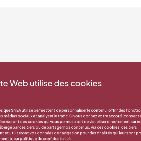
ite Web utilise des cookies
s que SNEA utilise permettent de personnaliser le contenu, offrir des fonctio
aux médias sociaux et analyser le trafic. Si vous donnez votre accord (consent
déposeront des cookies qui vous permettront de visualiser directement sur no
bergé par ces tiers ou de partager nos contenus. Via ces cookies, ces tiers
nt et utiliseront vos données de navigation pour des finalités qui leur sont pr
nt à leur politique de confidentialité.