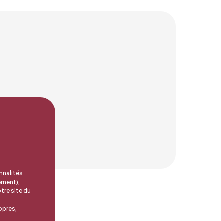
nnalités
ement),
tre site du
opres,