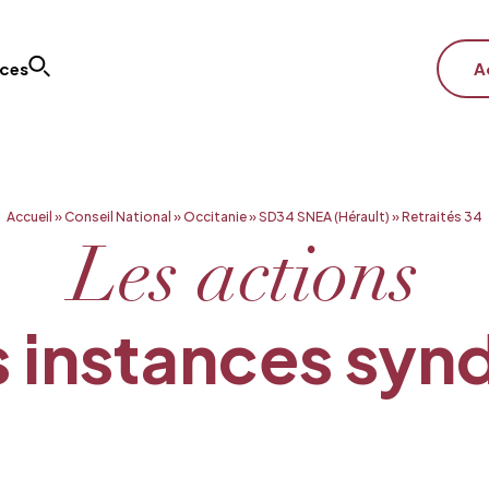
ices
A
Accueil
»
Conseil National
»
Occitanie
»
SD34 SNEA (Hérault)
»
Retraités 34
Les actions
 instances syn