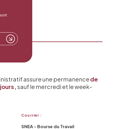
 soit
inistratif assure une permanence
de
jours,
sauf le mercredi et le week-
Courrier :
SNEA - Bourse du Travail