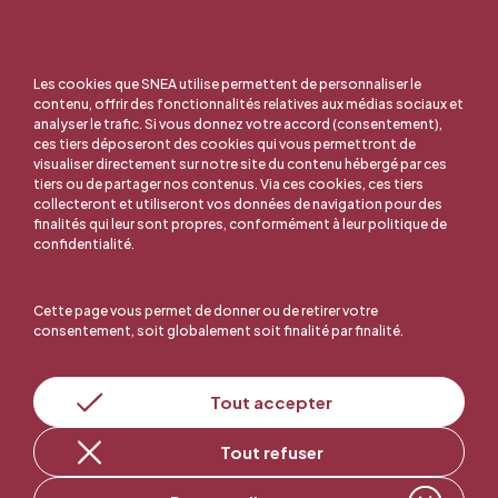
Les cookies que SNEA utilise permettent de personnaliser le
contenu, offrir des fonctionnalités relatives aux médias sociaux et
analyser le trafic. Si vous donnez votre accord (consentement),
ces tiers déposeront des cookies qui vous permettront de
visualiser directement sur notre site du contenu hébergé par ces
tiers ou de partager nos contenus. Via ces cookies, ces tiers
collecteront et utiliseront vos données de navigation pour des
finalités qui leur sont propres, conformément à leur politique de
confidentialité.
Cette page vous permet de donner ou de retirer votre
consentement, soit globalement soit finalité par finalité.
En ligne, c'est facile !
Tout accepter
Tout refuser
Adhérer au SNEA