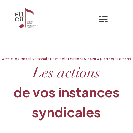
Mon espa
Aller
Accueil
»
Conseil National
»
Pays de la Loire
»
SD72 SNEA (Sarthe)
»
Le Mans
au
contenu
Les actions
de vos instances
syndicales