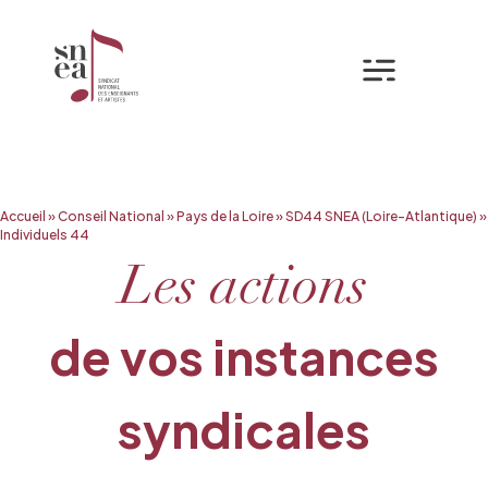
Mon espa
Aller
Accueil
»
Conseil National
»
Pays de la Loire
»
SD44 SNEA (Loire-Atlantique)
»
au
Individuels 44
contenu
Les actions
de vos instances
syndicales