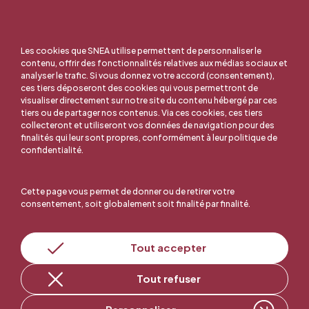
Les cookies que SNEA utilise permettent de personnaliser le
contenu, offrir des fonctionnalités relatives aux médias sociaux et
analyser le trafic. Si vous donnez votre accord (consentement),
ces tiers déposeront des cookies qui vous permettront de
visualiser directement sur notre site du contenu hébergé par ces
tiers ou de partager nos contenus. Via ces cookies, ces tiers
collecteront et utiliseront vos données de navigation pour des
finalités qui leur sont propres, conformément à leur politique de
confidentialité.
Cette page vous permet de donner ou de retirer votre
consentement, soit globalement soit finalité par finalité.
En ligne, c'est facile !
Tout accepter
Tout refuser
Adhérer au SNEA