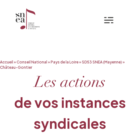
Mon espa
Aller
Accueil
»
Conseil National
»
Pays de la Loire
»
SD53 SNEA (Mayenne)
»
au
Château-Gontier
contenu
Les actions
de vos instances
syndicales