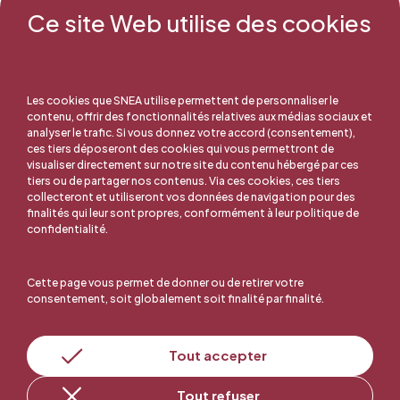
Ce site Web utilise des cookies
Mail : pageguillaume89@gmail.com
Les cookies que SNEA utilise permettent de personnaliser le
contenu, offrir des fonctionnalités relatives aux médias sociaux et
analyser le trafic. Si vous donnez votre accord (consentement),
ces tiers déposeront des cookies qui vous permettront de
visualiser directement sur notre site du contenu hébergé par ces
tiers ou de partager nos contenus. Via ces cookies, ces tiers
collecteront et utiliseront vos données de navigation pour des
finalités qui leur sont propres, conformément à leur politique de
confidentialité.
Cette page vous permet de donner ou de retirer votre
consentement, soit globalement soit finalité par finalité.
Tout accepter
En ligne, c'est facile !
Tout refuser