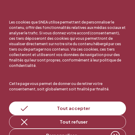
Les cookies que SNEA utilise permettent de personnaliser le
contenu, offrir des fonctionnalités relatives aux médias sociaux et
analyser le trafic. Si vous donnez votre accord (consentement),
ces tiers déposeront des cookies qui vous permettront de
visualiser directement sur notre site du contenu hébergé par ces
tiers ou de partager nos contenus. Via ces cookies, ces tiers
collecteront et utiliseront vos données de navigation pour des
finalités qui leur sont propres, conformément à leur politique de
confidentialité.
Cette page vous permet de donner ou de retirer votre
consentement, soit globalement soit finalité par finalité.
En ligne, c'est facile !
Tout accepter
Tout refuser
Adhérer au SNEA