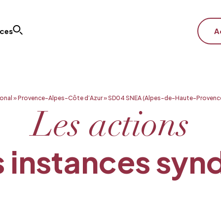
ices
A
onal
»
Provence-Alpes-Côte d’Azur
»
SD04 SNEA (Alpes-de-Haute-Provenc
Les actions
 instances syn