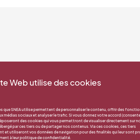
ite Web utilise des cookies
s que SNEA utilise permettent de personnaliser le contenu, offrir des fonctio
aux médias sociaux et analyser le trafic. Si vous donnez votre accord (consent
déposeront des cookies qui vous permettront de visualiser directement sur no
bergé par ces tiers ou de partager nos contenus. Via ces cookies, ces tiers
nt et utiliseront vos données de navigation pour des finalités qui leur sont pr
nt à leur politique de confidentialité.