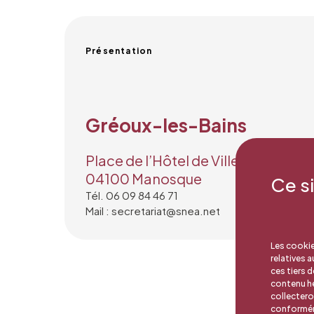
Présentation
Gréoux-les-Bains
Place de l’Hôtel de Ville
04100 Manosque
Ce s
Tél. 06 09 84 46 71
Mail : secretariat@snea.net
Les cookie
relatives 
ces tiers 
contenu hé
collectero
conforméme