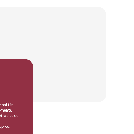
nnalités
ement),
tre site du
opres,