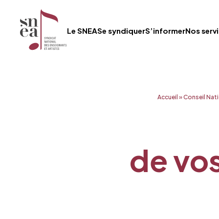
Le SNEA
Se syndiquer
S’informer
Nos serv
Aller
Accueil
»
Conseil Nati
au
contenu
de vos