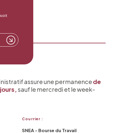
 soit
inistratif assure une permanence
de
jours,
sauf le mercredi et le week-
Courrier :
SNEA - Bourse du Travail