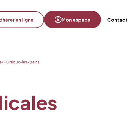
dhérer en ligne
Mon espace
Contact
e)
»
Gréoux-les-Bains
dicales