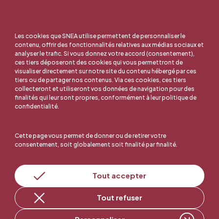
Les cookies que SNEA utilise permettent de personnaliser le
contenu, offrir des fonctionnalités relatives aux médias sociaux et
analyser le trafic. Si vous donnez votre accord (consentement),
ces tiers déposeront des cookies qui vous permettront de
visualiser directement sur notre site du contenu hébergé par ces
tiers ou de partager nos contenus. Via ces cookies, ces tiers
collecteront et utiliseront vos données de navigation pour des
finalités qui leur sont propres, conformément à leur politique de
confidentialité.
Cette page vous permet de donner ou de retirer votre
consentement, soit globalement soit finalité par finalité.
En ligne, c'est facile !
Tout accepter
Tout refuser
Adhérer au SNEA