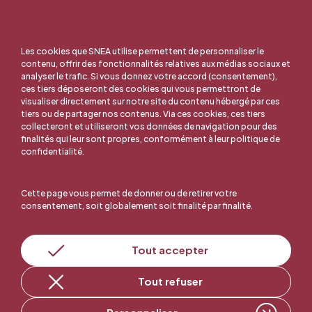
Les cookies que SNEA utilise permettent de personnaliser le
contenu, offrir des fonctionnalités relatives aux médias sociaux et
analyser le trafic. Si vous donnez votre accord (consentement),
ces tiers déposeront des cookies qui vous permettront de
visualiser directement sur notre site du contenu hébergé par ces
tiers ou de partager nos contenus. Via ces cookies, ces tiers
collecteront et utiliseront vos données de navigation pour des
finalités qui leur sont propres, conformément à leur politique de
confidentialité.
Cette page vous permet de donner ou de retirer votre
consentement, soit globalement soit finalité par finalité.
En ligne, c'est facile !
Tout accepter
Tout refuser
Adhérer au SNEA