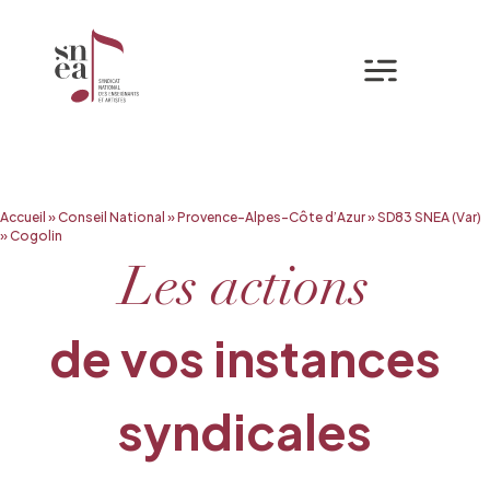
Mon espa
Aller
Accueil
»
Conseil National
»
Provence-Alpes-Côte d’Azur
»
SD83 SNEA (Var)
au
»
Cogolin
contenu
Les actions
de vos instances
syndicales