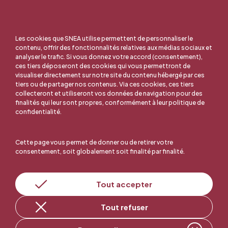
Les cookies que SNEA utilise permettent de personnaliser le
contenu, offrir des fonctionnalités relatives aux médias sociaux et
analyser le trafic. Si vous donnez votre accord (consentement),
ces tiers déposeront des cookies qui vous permettront de
visualiser directement sur notre site du contenu hébergé par ces
tiers ou de partager nos contenus. Via ces cookies, ces tiers
collecteront et utiliseront vos données de navigation pour des
finalités qui leur sont propres, conformément à leur politique de
confidentialité.
Cette page vous permet de donner ou de retirer votre
consentement, soit globalement soit finalité par finalité.
En ligne, c'est facile !
Tout accepter
Tout refuser
Adhérer au SNEA