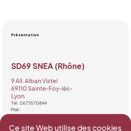
Présentation
SD69 SNEA (Rhône)
9 All. Alban Vistel
69110 Sainte-Foy-lès-
Lyon
Tél. 0673570844
Mail :
martinrichaud.fabienne@gmail.com
Ce site Web utilise des cookies