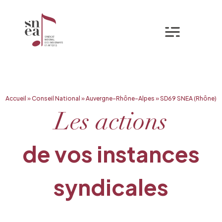
Mon espa
Aller
Accueil
»
Conseil National
»
Auvergne-Rhône-Alpes
»
SD69 SNEA (Rhône)
au
contenu
Les actions
de vos instances
syndicales