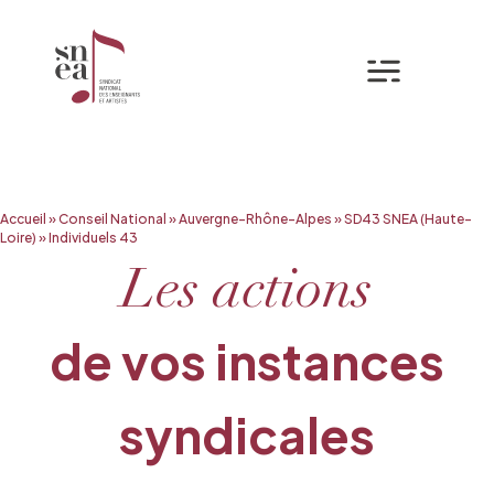
Mon espa
Aller
Accueil
»
Conseil National
»
Auvergne-Rhône-Alpes
»
SD43 SNEA (Haute-
au
Loire)
»
Individuels 43
contenu
Les actions
de vos instances
syndicales