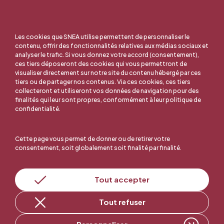
Les cookies que SNEA utilise permettent de personnaliser le
contenu, offrir des fonctionnalités relatives aux médias sociaux et
analyser le trafic. Si vous donnez votre accord (consentement),
ces tiers déposeront des cookies qui vous permettront de
visualiser directement sur notre site du contenu hébergé par ces
tiers ou de partager nos contenus. Via ces cookies, ces tiers
collecteront et utiliseront vos données de navigation pour des
finalités qui leur sont propres, conformément à leur politique de
confidentialité.
Cette page vous permet de donner ou de retirer votre
consentement, soit globalement soit finalité par finalité.
En ligne, c'est facile !
Tout accepter
Tout refuser
Adhérer au SNEA