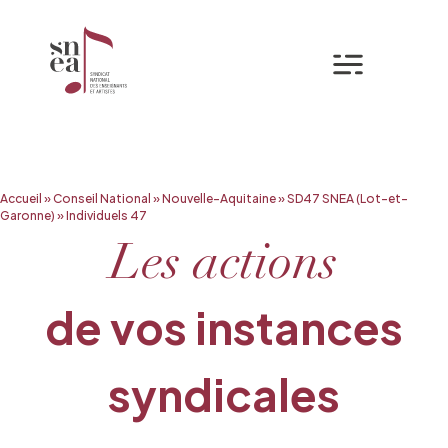
Mon espa
Aller
Accueil
»
Conseil National
»
Nouvelle-Aquitaine
»
SD47 SNEA (Lot-et-
au
Garonne)
»
Individuels 47
contenu
Les actions
de vos instances
syndicales