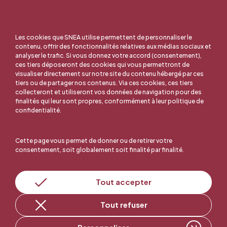
Les cookies que SNEA utilise permettent de personnaliser le
contenu, offrir des fonctionnalités relatives aux médias sociaux et
analyser le trafic. Si vous donnez votre accord (consentement),
ces tiers déposeront des cookies qui vous permettront de
visualiser directement sur notre site du contenu hébergé par ces
tiers ou de partager nos contenus. Via ces cookies, ces tiers
collecteront et utiliseront vos données de navigation pour des
finalités qui leur sont propres, conformément à leur politique de
confidentialité.
Cette page vous permet de donner ou de retirer votre
consentement, soit globalement soit finalité par finalité.
En ligne, c'est facile !
Tout accepter
Tout refuser
Adhérer au SNEA