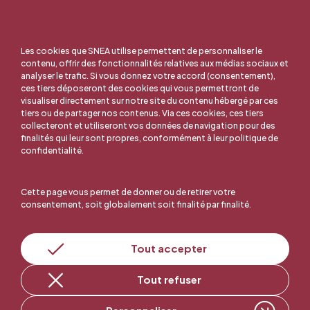
Les cookies que SNEA utilise permettent de personnaliser le
contenu, offrir des fonctionnalités relatives aux médias sociaux et
analyser le trafic. Si vous donnez votre accord (consentement),
ces tiers déposeront des cookies qui vous permettront de
visualiser directement sur notre site du contenu hébergé par ces
tiers ou de partager nos contenus. Via ces cookies, ces tiers
collecteront et utiliseront vos données de navigation pour des
finalités qui leur sont propres, conformément à leur politique de
confidentialité.
Cette page vous permet de donner ou de retirer votre
consentement, soit globalement soit finalité par finalité.
En ligne, c'est facile !
Tout accepter
Tout refuser
Adhérer au SNEA