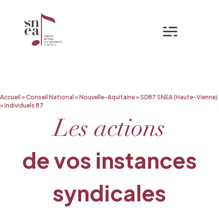
Mon espa
Aller
Accueil
»
Conseil National
»
Nouvelle-Aquitaine
»
SD87 SNEA (Haute-Vienne)
au
»
Individuels 87
contenu
Les actions
de vos instances
syndicales